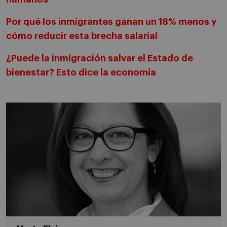
Por qué los inmigrantes ganan un 18% menos y
cómo reducir esta brecha salarial
¿Puede la inmigración salvar el Estado de
bienestar? Esto dice la economía