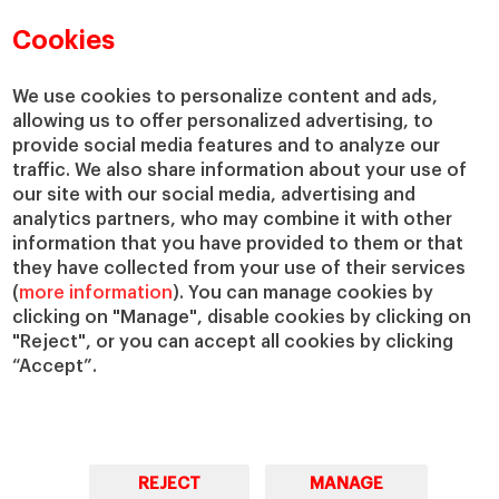
Directorio de profesores
Nuestra misión y valores
Departamentos académicos
Nuestro gobierno
Cookies
Centros de investigación
Nuestras alianzas
Cátedras
Nuestro impacto
We use cookies to personalize content and ads,
allowing us to offer personalized advertising, to
IESE Insight
Colabora con el IESE
provide social media features and to analyze our
IESE Publishing
Servicios
traffic. We also share information about your use of
our site with our social media, advertising and
Biblioteca
analytics partners, who may combine it with other
Canal de Compliance
information that you have provided to them or that
Capellanía
they have collected from your use of their services
(
more information
). You can manage cookies by
IESE Shop
clicking on "Manage", disable cookies by clicking on
Jobs @IESE
"Reject", or you can accept all cookies by clicking
Préstamos y becas
“Accept”.
REJECT
MANAGE