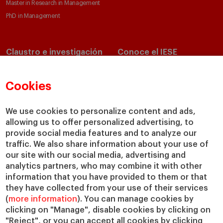
Master in Research in Management
PhD in Management
Claustro e investigación
Conoce el IESE
Directorio de profesores
Nuestra misión y valores
Departamentos académicos
Nuestro gobierno
Cookies
Centros de investigación
Nuestras alianzas
Cátedras
Nuestro impacto
We use cookies to personalize content and ads,
allowing us to offer personalized advertising, to
IESE Insight
Colabora con el IESE
provide social media features and to analyze our
IESE Publishing
Servicios
traffic. We also share information about your use of
our site with our social media, advertising and
Biblioteca
analytics partners, who may combine it with other
Canal de Compliance
information that you have provided to them or that
Capellanía
they have collected from your use of their services
(
more information
). You can manage cookies by
IESE Shop
clicking on "Manage", disable cookies by clicking on
Jobs @IESE
"Reject", or you can accept all cookies by clicking