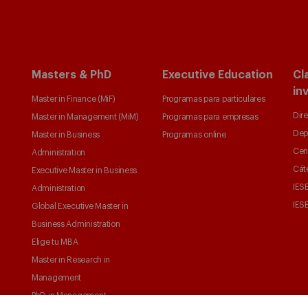
Masters & PhD
Executive Education
Cl
in
Master in Finance (MiF)
Programas para particulares
Dire
Master in Management (MiM)
Programas para empresas
Dep
Master in Business
Programas online
Cen
Administration
Cát
Executive Master in Business
IESE
Administration
IESE
Global Executive Master in
Business Administration
Elige tu MBA
Master in Research in
Management
PhD in Management