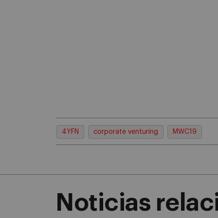
4YFN
corporate venturing
MWC19
Noticias rela