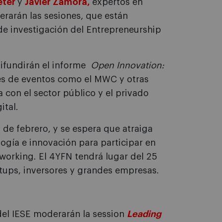
eter
y
Javier Zamora,
expertos en
rarán las sesiones, que están
de investigación del Entrepreneurship
difundirán el informe
Open Innovation:
vés de eventos como el MWC y otras
a con el sector público y el privado
ital.
 de febrero, y se espera que atraiga
gía e innovación para participar en
tworking. El 4YFN tendrá lugar del 25
rtups, inversores y grandes empresas.
 del IESE moderarán la session
Leading