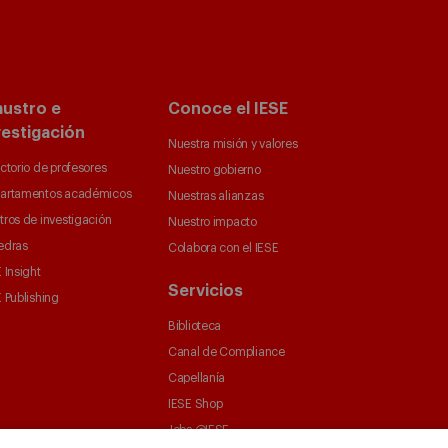
austro e
Conoce el IESE
vestigación
Nuestra misión y valores
ctorio de profesores
Nuestro gobierno
artamentos académicos
Nuestras alianzas
tros de investigación
Nuestro impacto
edras
Colabora con el IESE
 Insight
Servicios
 Publishing
Biblioteca
Canal de Compliance
Capellanía
IESE Shop
Jobs @IESE