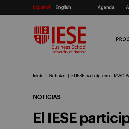
Español
English
Agenda
A
Media
PRO
Inicio
Noticias
El IESE participa en el MWC B
NOTICIAS
El IESE partici