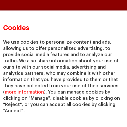
Claustro e investigación
Conoce el IESE
Directorio de profesores
Nuestra misión y valores
Cookies
Departamentos académicos
Nuestro gobierno
Centros de investigación
Nuestras alianzas
We use cookies to personalize content and ads,
Cátedras
Nuestro impacto
allowing us to offer personalized advertising, to
IESE Insight
Colabora con el IESE
provide social media features and to analyze our
IESE Publishing
traffic. We also share information about your use of
Servicios
our site with our social media, advertising and
analytics partners, who may combine it with other
Biblioteca
information that you have provided to them or that
Canal de compliance
they have collected from your use of their services
Capellanía
(
more information
). You can manage cookies by
IESE Shop
clicking on "Manage", disable cookies by clicking on
Jobs @IESE
"Reject", or you can accept all cookies by clicking
“Accept”.
Préstamos y becas