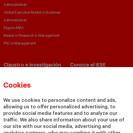
Administration
Global Executive Master in Business
Administration
Elige tu MBA
Master in Research in Management
PhD in Management
Claustro e investigación
Conoce el IESE
Directorio de profesores
Nuestra misión y valores
Departamentos académicos
Nuestro gobierno
Cookies
Centros de investigación
Nuestras alianzas
Cátedras
Nuestro impacto
We use cookies to personalize content and ads,
IESE Insight
Colabora con el IESE
allowing us to offer personalized advertising, to
provide social media features and to analyze our
IESE Publishing
Servicios
traffic. We also share information about your use of
our site with our social media, advertising and
Biblioteca