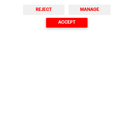
REJECT
MANAGE
ACCEPT
Govert Vroom
Professor de Dirección Estratégica