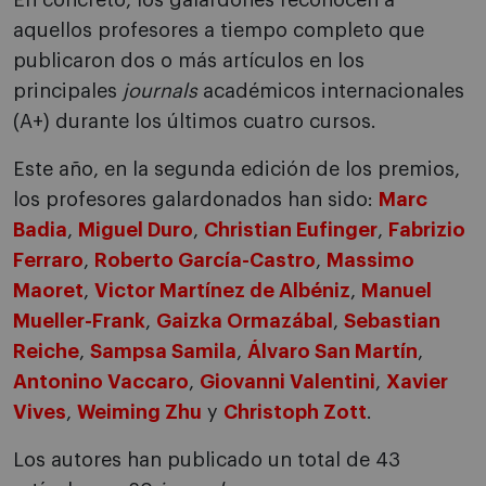
En concreto, los galardones reconocen a
aquellos profesores a tiempo completo que
publicaron dos o más artículos en los
principales
journals
académicos internacionales
(A+) durante los últimos cuatro cursos.
Este año, en la segunda edición de los premios,
los profesores galardonados han sido:
Marc
Badia
,
Miguel Duro
,
Christian Eufinger
,
Fabrizio
Ferraro
,
Roberto García-Castro
,
Massimo
Maoret
,
Victor Martínez de Albéniz
,
Manuel
Mueller-Frank
,
Gaizka Ormazábal
,
Sebastian
Reiche
,
Sampsa Samila
,
Álvaro San Martín
,
Antonino Vaccaro
,
Giovanni Valentini
,
Xavier
Vives
,
Weiming Zhu
y
Christoph Zott
.
Los autores han publicado un total de 43