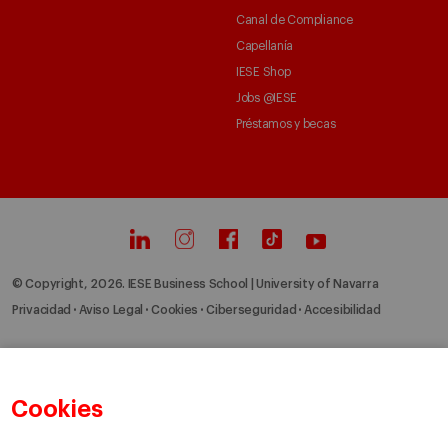
Canal de Compliance
Capellanía
IESE Shop
Jobs @IESE
Préstamos y becas
© Copyright, 2026. IESE Business School | University of Navarra
Privacidad
Aviso Legal
Cookies
Ciberseguridad
Accesibilidad
Cookies