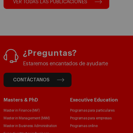
VER TODAS LAS PUBLICACIONES
¿Preguntas?
Estaremos encantados de ayudarte
CONTÁCTANOS
Masters & PhD
Executive Education
Master in Finance (MiF)
Programas para particulares
Master in Management (MiM)
Programas para empresas
Master in Business Administration
Programas online