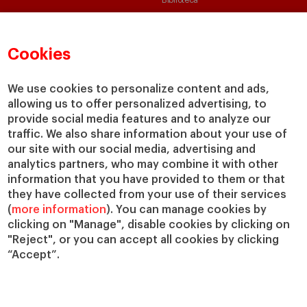
Canal de Compliance
Capellanía
Cookies
IESE Shop
Jobs @IESE
We use cookies to personalize content and ads,
Préstamos y becas
allowing us to offer personalized advertising, to
provide social media features and to analyze our
traffic. We also share information about your use of
our site with our social media, advertising and
analytics partners, who may combine it with other
information that you have provided to them or that
they have collected from your use of their services
© Copyright, 2026. IESE Business School | University of Navarra
(
more information
). You can manage cookies by
Privacidad
Aviso Legal
Cookies
Ciberseguridad
Accesibilidad
clicking on "Manage", disable cookies by clicking on
"Reject", or you can accept all cookies by clicking
“Accept”.